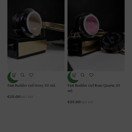
Fa
NEW
NEW
ml
Fast Builder Gel Ivory 30 ml.
Fast Builder Gel Rose Quartz 30
€
ml.
€
25.00
Incl. VAT
€
25.00
Incl. VAT